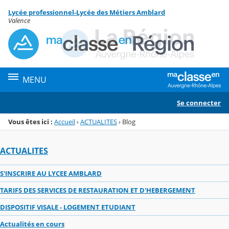
Panneau de gestion des cookies
Lycée professionnel-Lycée des Métiers Amblard
Menu de la rubrique
Contenu
Valence
MENU
Se connecter
Vous êtes ici :
Accueil
›
ACTUALITES
›
Blog
ACTUALITES
S'INSCRIRE AU LYCEE AMBLARD
TARIFS DES SERVICES DE RESTAURATION ET D'HEBERGEMENT
DISPOSITIF VISALE - LOGEMENT ETUDIANT
Actualités en cours