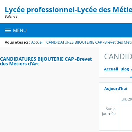
Panneau de gestion des cookies
Lycée professionnel-Lycée des Méti
Menu de la rubrique
Contenu
Valence
MENU
Vous êtes ici :
Accueil
›
CANDIDATURES BIJOUTERIE CAP -Brevet des Métie
CANDIDA
CANDIDATURES BIJOUTERIE CAP -Brevet
des Métiers d'Art
Accueil
Blog
Aujourd’hui
lun.
29
Sur la
journée