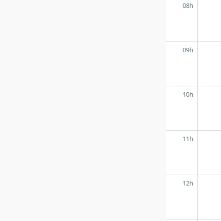
08h
09h
10h
11h
12h