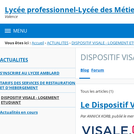
Panneau de gestion des cookies
Lycée professionnel-Lycée des Méti
Menu de la rubrique
Contenu
Valence
MENU
Vous êtes ici :
Accueil
›
ACTUALITES
›
DISPOSITIF VISALE - LOGEMENT E
DISPOSITIF VI
ACTUALITES
Blog
Forum
S'INSCRIRE AU LYCEE AMBLARD
TARIFS DES SERVICES DE RESTAURATION
ET D'HEBERGEMENT
Tous les articles (1)
DISPOSITIF VISALE - LOGEMENT
Le Dispositif 
ETUDIANT
Actualités en cours
Par ANNICK KORB, publié le mercr