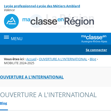
Panneau de gestion des cookies
Lycée professionnel-Lycée des Métiers Amblard
Menu de la rubrique
Contenu
Valence
MENU
Se connecter
Vous êtes ici :
Accueil
›
OUVERTURE A L'INTERNATIONAL
›
Blog
›
MOBILITE 2024-2025
OUVERTURE A L'INTERNATIONAL
OUVERTURE A L'INTERNATIONAL
Blog