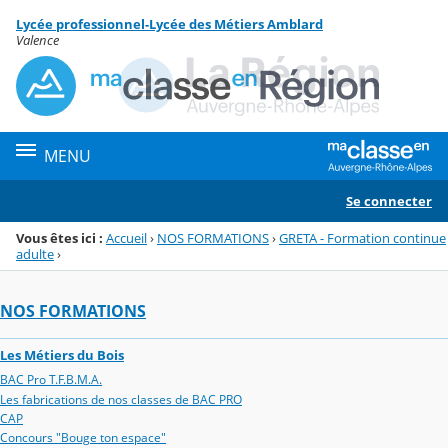
Panneau de gestion des cookies
Lycée professionnel-Lycée des Métiers Amblard
Menu de la rubrique
Contenu
Valence
MENU
Se connecter
Vous êtes ici :
Accueil
›
NOS FORMATIONS
›
GRETA - Formation continue
adulte
›
NOS FORMATIONS
Les Métiers du Bois
BAC Pro T.F.B.M.A.
Les fabrications de nos classes de BAC PRO
CAP
Concours "Bouge ton espace"