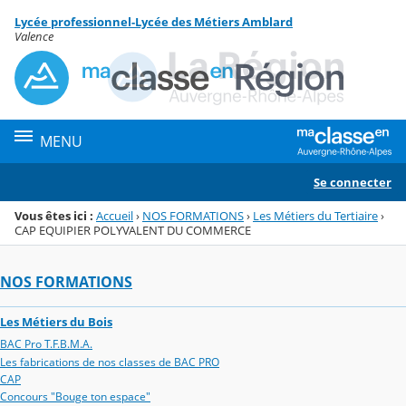
Panneau de gestion des cookies
Lycée professionnel-Lycée des Métiers Amblard
Menu de la rubrique
Contenu
Valence
MENU
Se connecter
Vous êtes ici :
Accueil
›
NOS FORMATIONS
›
Les Métiers du Tertiaire
›
CAP EQUIPIER POLYVALENT DU COMMERCE
NOS FORMATIONS
Les Métiers du Bois
BAC Pro T.F.B.M.A.
Les fabrications de nos classes de BAC PRO
CAP
Concours "Bouge ton espace"