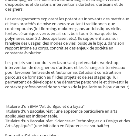
d’expositions et de salons, interventions d’artistes, d’artisans et de
designers.
Les enseignements explorent les potentiels innovants des matériaux
et leurs procédés de mise en oeuvre autant traditionnels que
contemporains (foldforming, mokume gane, anticlastique, nielle,
fontes, céramique, verre, émail, cuir, bois tourné, marqueterie,
polymères, scan 3D, découpe laser, etc.). Ils s’appuient aussi sur
l’analyse des usages, des modes de vies, puisque le bijou, dans son
rapport intime au corps, concrétise des enjeux de société en
constante évolution.
Les projets sont conduits en favorisant partenariats, workshop,
intervention de designer ou d’artisans et les échanges interniveaux
pour favoriser l’entreaide et l’autonomie. L’étudiant construit son
parcours de formation au fil des projets et de ses stages qui lui
permettent de développer une démarche personnelle et d’investir le
contexte professionnel de son choix (de la joaillerie au bijou d’auteur).
Titulaire d'un BMA "Art du Bijou et du Joyau"
Titulaire d'un Baccalauréat : une appétence particulière en arts
appliquées est indispensable.
Titulaire d'un Baccalauréat "Sciences et Technologies du Design et des
Arts Appliqués" (une initiation en Bijouterie est souhaitée)
Poursuite d'études possibles :