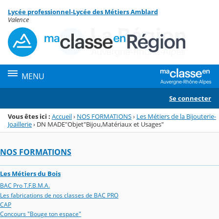
Panneau de gestion des cookies
Lycée professionnel-Lycée des Métiers Amblard
Menu de la rubrique
Contenu
Valence
MENU
Se connecter
Vous êtes ici :
Accueil
›
NOS FORMATIONS
›
Les Métiers de la Bijouterie-
Joaillerie
›
DN MADE"Objet"Bijou,Matériaux et Usages"
NOS FORMATIONS
Les Métiers du Bois
BAC Pro T.F.B.M.A.
Les fabrications de nos classes de BAC PRO
CAP
Concours "Bouge ton espace"