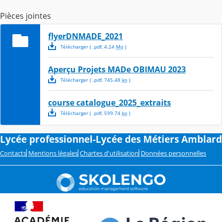
Pièces jointes
flyerDNMADE_2021
Télécharger
( .
pdf
,
4.24
Mo
)
Aperçu Projets MADe OBIMAU 2023
Télécharger
( .
pdf
,
745.48
ko
)
course catalogue_2025_extraits
Télécharger
( .
pdf
,
599.74
ko
)
Lycée professionnel-Lycée des Métiers Amblard
Contacts
Mentions légales
Chartes d'utilisation
Données personnelles