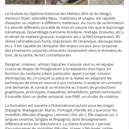
Le titulaire du Diplôme National des Métiers d’Art et du Design,
mention Objet, spécialité Bijou : matériaux et usages, est capable
d’adapter sa création à différents matériaux. Au cours de sa formation
il a abordé différents procédé de mise en oeuvre tels que le façonnage
(céramique), l’assemblage (vannerie, broderie, rivetage, brasures, etc.),
le retrait de matière (gravure, sculpture, etc.), la PAO (impression 3D
résine calcinable puis fonte, impression 3D céramique, découpe laser,
etc.). Il est capable de s’emparer des enjeux sociaux pour proposer
des ornements corporels innovants notamment dans le domaine du
luxe, de la santé, de l’art contemporain.
Designer, créateur, artisan, bijoutier, il assure, seul ou en équipe,
toutes les étapes de l’imagination à la réalisation d’un bijou. En
fonction du contexte (client particulier, appel à projet, mission
d’entreprise, etc.) il conçoit sa pièce et la réalise en adaptant les
techniques de mise en oeuvre à son contexte. Il analyse un contexte,
une demande, et conduit sa recherche au travers de productions
graphiques, prototypes, maquettes, échantillons, gestes techniques.
Il travaille dans un atelier artisanal, une PME, un studio de création.
La formation est ouverte à l’international autant pour les stages
(Espagne, Madagascar, Maroc, Portugal, Irlande, etc.) que pour les
mobilités d’études (Espagne, Lettonie, USA, etc.). Elle s’appuie sur 2
langues vivantes, l’anglais et l’espagnol, dont l’enseignement
différencié inclut les débutant·e·s. La charte Erasmus + permet
d’accompagner les mobilités d’études, stages à l’étranger, visites